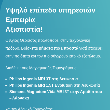
Υψηλό επίπεδο υπηρεσιών
Εμπειρία
Αξιοπιστία!
Ο Άγιος Θέρισσος πρωτοπορεί στην τεχνολογική
πρόοδο. Βρίσκεται
βήματα πιο μπροστά
γιατί στοχεύει
στην ποιότητα και τον πιο σύγχρονο ιατρικό εξοπλισμό.
Διαθέτει τους Μαγνητικούς Τομογράφους:
Philips Ingenia MRI 3T
στη
Λευκωσία
Philips Ingenia MRI 1.5T Evolution
στη
Λευκωσία
Siemens Magnetom Vida MRI 3T στην Αραδίππου
– Λάρνακα
και τον Αξονικό Τομογράφο
: