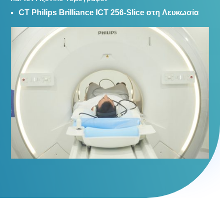
CT Philips Brilliance ICT 256-Slice
στη
Λευκωσία