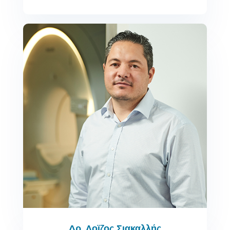
Δρ. Λοϊζος Σιακαλλής